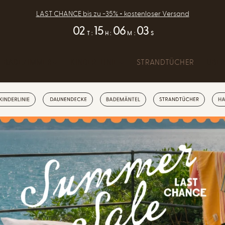
LAST CHANCE bis zu -35% + kostenloser Versand
02
15
06
00
T
:
H
:
M
:
S
BADEZIMMER
KINDER-LINIE
STRANDTÜCHER
ÜBER