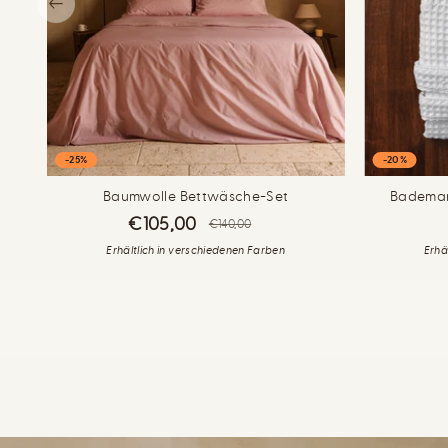
-25%
-20%
Baumwolle Bettwäsche-Set
Bademan
€105,00
€140,00
Erhältlich in verschiedenen Farben
Erhä