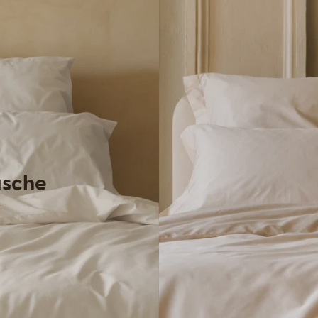
äsche
L