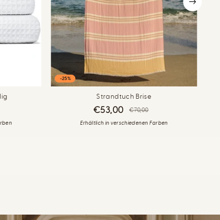
-25%
-
lig
Strandtuch Brise
€53,00
€70,00
arben
Erhältlich in verschiedenen Farben